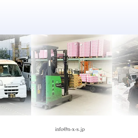
EXUS.
info
@n-x-s.jp